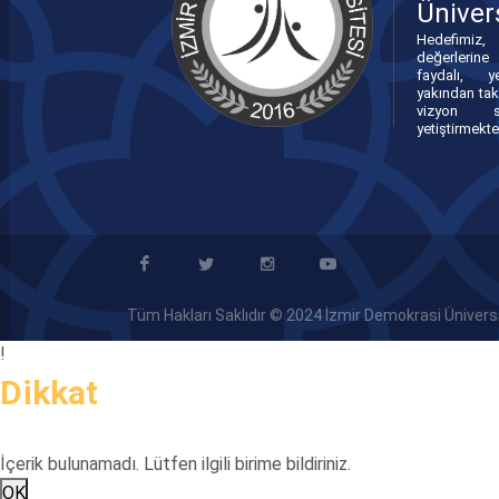
Üniver
Hedefimiz, 
değerlerin
faydalı, ye
yakından tak
vizyon sa
yetiştirmekte
Tüm Hakları Saklıdır © 2024 İzmir Demokrasi Üniversit
!
Dikkat
İçerik bulunamadı. Lütfen ilgili birime bildiriniz.
OK