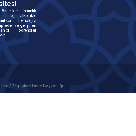
sitesi
öncelikle insanlık
e sahip, Ülkemize
nilikçi, teknolojiyi
ip eden ve geliştiren
hibi öğrenciler
dir.
esi / Bilgi İşlem Daire Başkanlığı